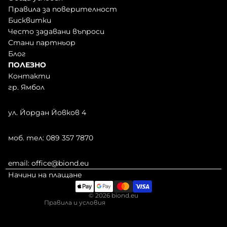
Правила за поверителност
Бисквитки
Често задавани въпроси
Стани партньор
Блог
ПОЛЕЗНО
Контакти
гр. Ямбол
ул. Йордан Йовков 4
ила за повелителност
вия за използване на услугата
моб. тел: 089 357 7870
ила за извършване на доставка
рмация за контакт
email:
office@biond.eu
ила за възстановяване на суми
Начини на плащане
на информация
© 2026
biond.eu
Правила и условия