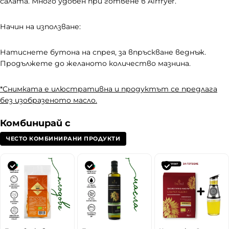
а
салата. Много удобен при готвене в Airfryer.
н
и
Начин на използване:
и
н
Натиснете бутона на спрея, за впръскване веднъж.
а
Продължете до желаното количество мазнина.
т
у
*Снимката е илюстративна и продуктът се предлага
р
без изобразеното масло.
а
л
Комбинирай с
н
ЧЕСТО КОМБИНИРАНИ ПРОДУКТИ
и
п
р
о
д
у
к