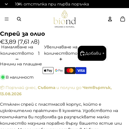
10% отстъпка при първа поръчка
Общ
артик
в
количка
0
Б
Спрей за олио
и
€3,89 (7,61 лв)
о
Намаляване на
Увеличаване на
м
количеството
количеството
Добави +
а
Начини на плащане
с
л
В наличност
а
,
📦 Поръчай днес,
Събота
и получи до
Четвъртък,
б
13.08.2026
и
Стъклен спрей с пластмасов корпус, който е
о
изключително практичен в кухнята. Удобството на
х
помпичката ви позволява да разпръсквате малко
р
количество мазнина поравно върху вашето ястие или