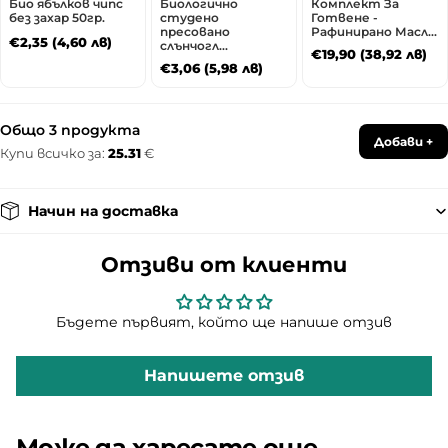
т
Био ябълков чипс
Биологично
Комплект За
без захар 50гр.
студено
Готвене -
и
пресовано
Рафинирано Масл...
€2,35 (4,60 лв)
слънчогл...
B
€19,90 (38,92 лв)
€3,06 (5,98 лв)
i
o
n
Общо
3
продукта
Добави +
d
Купи всичко за:
25.31
€
Начин на доставка
Отзиви от клиенти
Бъдете първият, който ще напише отзив
Напишете отзив
Може да харесате още